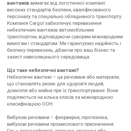
вантажів
вимагає від логістичної компанії
високих стандартів безпеки, кваліфікованого
персоналу та спеціально обладнаного транспорту.
Компанія Cargol забезпечує перевезення
небезпечних вантажів автомобільним
транспортом, відповідаючи суворим міжнародним
вимогам і стандартам. Ми гарантуємо надійність і
безпеку перевезень, дбаючи про ваш бізнес та
захист навколишнього середовища.
Що таке небезпечні вантажі?
Небезпечні вантажі – це речовини або матеріали,
що становлять ризик для здоров'я людей,
довкілля або майна при їх транспортуванні. Вони
поділяються на кілька класів за міжнародною
класифікацією ООН:
Вибухові речовини – феєрверки, піротехніка,
вибухові речовини промислового призначення.
Газ – легкозаймисті, стиснені, зріджені або