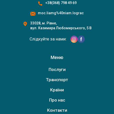
+38(068) 798 49 69
moc.liamg%40niam.lograc
33028, м. Рівне,
вул. Казимира Любомирського, 5 В
Слідкуйте за нами:
Меню
Послуги
Транспорт
Країни
Additional Icons
Про нас
Контакти