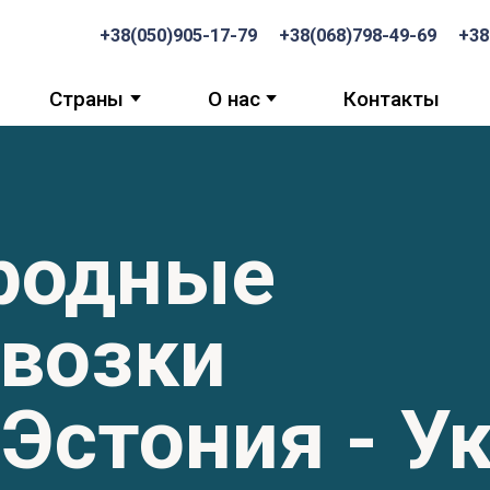
,,,,,,,,,,,,,,,,,,,,,,,,
+38(050)905-17-79
+38(068)798-49-69
+38
Страны
О нас
Контакты
родные
евозки
 Эстония - У