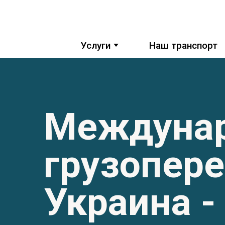
,,,
Услуги
Наш транспорт
Междуна
грузопер
Украина -