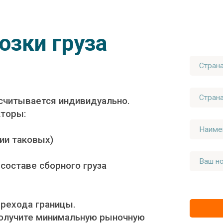
озки груза
осчитывается индивидуально.
кторы:
чии таковых)
 составе сборного груза
ерехода границы.
получите минимальную рыночную