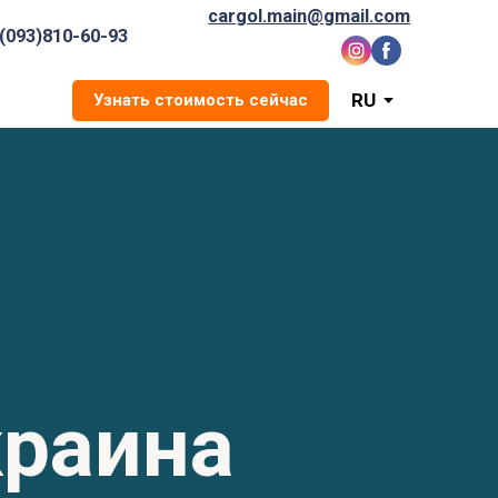
cargol.main@gmail.com
(093)810-60-93
RU
Узнать стоимость сейчас
краина