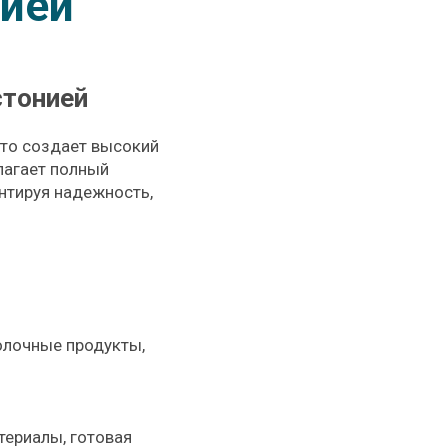
нией
стонией
что создает высокий
лагает полный
антируя надежность,
молочные продукты,
териалы, готовая