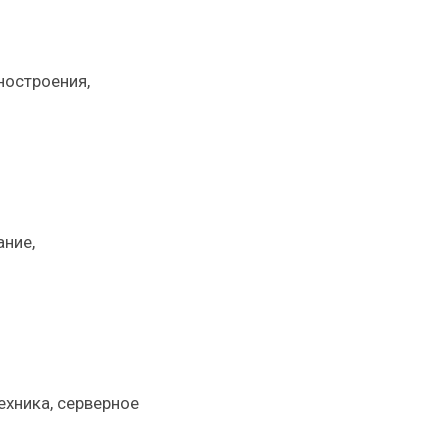
ностроения,
ание,
ехника, серверное