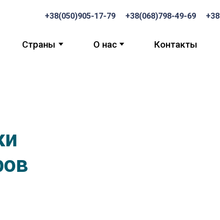
,,,,,,,,,,,,,,,,,,,,,,,,
+38(050)905-17-79
+38(068)798-49-69
+38
Страны
О нас
Контакты
ки
ров