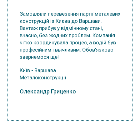
Замовляли перевезення партії металевих
конструкцій із Києва до Варшави.
Вантаж прибув у відмінному стані,
вчасно, без жодних проблем. Компанія
чітко координувала процес, а водій був
професійним і ввічливим. Обов’язково
звернемося ще!
Київ - Варшава
Металоконструкції
Олександр Гриценко