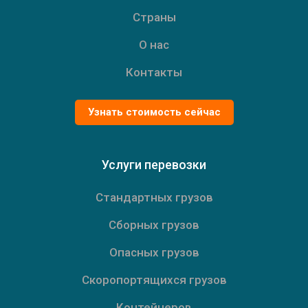
Страны
Additional Icons
О нас
Контакты
Узнать стоимость сейчас
Услуги перевозки
Стандартных грузов
Сборных грузов
Опасных грузов
Скоропортящихся грузов
Контейнеров